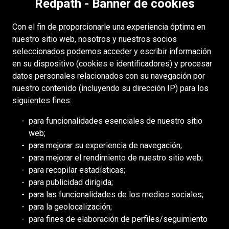
T
I
R
Redpath - Banner de cookies
N
A
T
N
M
N
O
U
I
Accesibilidad
G
G
E
I
I
A
L
Con el fin de proporcionarle una experiencia óptima en
I
N
G
Derechos de autor
E
N
O
N
D
A
nuestro sitio web, nosotros y nuestros socios
N
R
D
C
M
R
Acceso
E
E
D
seleccionados podemos acceder y escribir información
E
A
E
A
,
E
R
R
O
en su dispositivo (cookies e identificadores) y procesar
E
Portal para proveedores
N
N
P
M
E
R
D
datos personales relacionados con su navegación por
R
D
T
I
Política de cookies
E
C
D
nuestro contenido (incluyendo su dirección IP) para los
–
S
S
T
C
U
E
siguientes fines:
P
U
H
Á
Á
R
I
RECURSOS
L
P
A
N
N
para funcionalidades esenciales de nuestro sitio
S
N
A
E
F
D
I
web;
DEILMANN
O
V
N
R
T
E
C
para mejorar su experiencia de navegación;
S
E
N
I
Consejo de Mongolia (BCM)
S
M
O
para mejorar el rendimiento de nuestro sitio web;
H
N
I
N
U
I
Consejo de DDHH Minero (MiHR)
para recopilar estadísticas;
U
T
N
T
P
N
para publicidad dirigida;
M
A
Asociación Nacional de Minería
G
E
E
A
para las funcionalidades de los medios sociales;
A
R
A
N
R
,
Asociación Minera de Ontario
para la geolocalización;
N
I
N
D
I
S
para fines de elaboración de perfiles/seguimiento
Minería de África Meridional (SAIMM
O
O
D
E
N
E