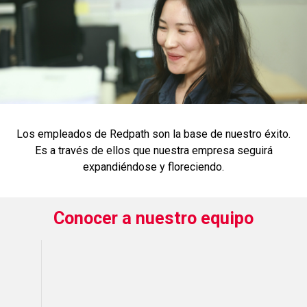
Los empleados de Redpath son la base de nuestro éxito.
Es a través de ellos que nuestra empresa seguirá
expandiéndose y floreciendo.
Conocer a nuestro equipo
P
F
B
R
L
M
L
E
D
A
R
E
O
E
A
U
N
I
T
A
N
C
A
K
I
K
K