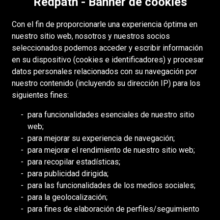
Redpath - Banner de cookies
Accesibilidad
Con el fin de proporcionarle una experiencia óptima en
Derechos de autor
nuestro sitio web, nosotros y nuestros socios
Acceso
seleccionados podemos acceder y escribir información
en su dispositivo (cookies e identificadores) y procesar
Portal para proveedores
datos personales relacionados con su navegación por
Política de cookies
nuestro contenido (incluyendo su dirección IP) para los
siguientes fines:
RECURSOS
para funcionalidades esenciales de nuestro sitio
web;
DEILMANN
para mejorar su experiencia de navegación;
Consejo de Mongolia (BCM)
para mejorar el rendimiento de nuestro sitio web;
Consejo de DDHH Minero (MiHR)
para recopilar estadísticas;
para publicidad dirigida;
Asociación Nacional de Minería
para las funcionalidades de los medios sociales;
Asociación Minera de Ontario
para la geolocalización;
para fines de elaboración de perfiles/seguimiento
Minería de África Meridional (SAIMM