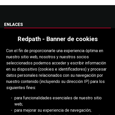
ENLACES
Carreras
Redpath - Banner de cookies
Accesibilidad
Con el fin de proporcionarle una experiencia óptima en
Derechos de autor
nuestro sitio web, nosotros y nuestros socios
Acceso
seleccionados podemos acceder y escribir información
en su dispositivo (cookies e identificadores) y procesar
Portal para proveedores
datos personales relacionados con su navegación por
Política de cookies
nuestro contenido (incluyendo su dirección IP) para los
siguientes fines:
RECURSOS
para funcionalidades esenciales de nuestro sitio
web;
DEILMANN
para mejorar su experiencia de navegación;
Consejo de Mongolia (BCM)