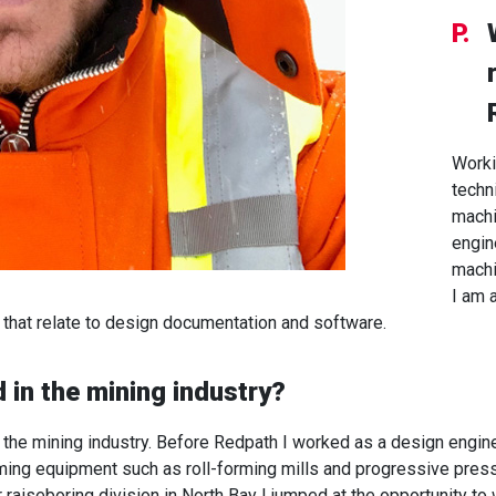
P.
Worki
techn
machi
engin
machi
I am 
ds that relate to design documentation and software.
 in the mining industry?
o the mining industry. Before Redpath I worked as a design engine
ing equipment such as roll-forming mills and progressive press 
r raiseboring division in North Bay I jumped at the opportunity t