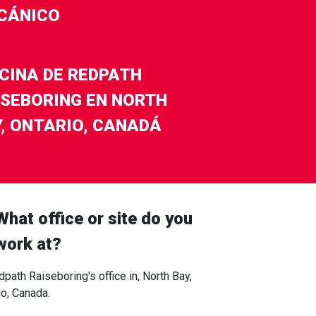
CÁNICO
ICINA DE REDPATH
ISEBORING EN NORTH
Y, ONTARIO, CANADÁ
What office or site do you
work at?
dpath Raiseboring's office in, North Bay,
io, Canada.