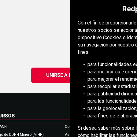
Redp
Con el fin de proporcionarl
nuestros socios selecciona
dispositivo (cookies e iden
su navegación por nuestro c
fines:
para funcionalidades e
para mejorar su experi
UNIRSE A REDPATH
para mejorar el rendimi
para recopilar estadísti
para publicidad dirigida
para las funcionalidad
para la geolocalización
para fines de elaborac
URSOS
MANN
Consejo de Mongolia (BCM)
Si desea saber más sobre la
cómo habilitar las funciones
jo de DDHH Minero (MiHR)
Asociación Nacional de Minería