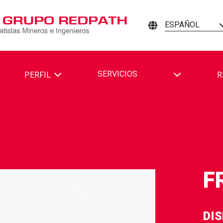
ESPAÑOL
TOGGLE DR
SERVICIOS
PERFIL
R
TH MINING CONTRACTORS AND ENGINEERS EN FACEBOOK
DPATH MINING CONTRACTORS AND ENGINEERS EN LINKEDIN
R REDPATH MINING CONTRACTORS AND ENGINEERS EN YOUTU
ros padres
F
DI