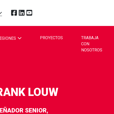
Toque para visitar Redpath Mining Contractors and En
Toque para visitar Redpath Mining Contractors and
Toque para visitar Redpath Mining Contractors
OPDOWN
PROYECTOS
TRABAJA
EGIONES
CON
BE
NOSOTROS
RANK LOUW
SEÑADOR SENIOR,