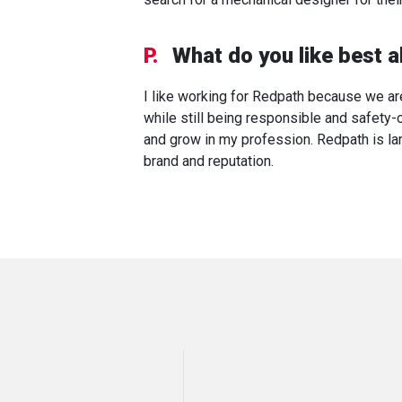
P.
What do you like best 
I like working for Redpath because we are
while still being responsible and safety-
and grow in my profession. Redpath is lar
brand and reputation.
P
L
E
L
F
M
D
B
R