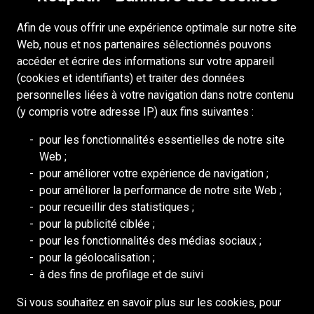
Accessibilité
Afin de vous offrir une expérience optimale sur notre site
Droits dauteur
Web, nous et nos partenaires sélectionnés pouvons
Connexion
accéder et écrire des informations sur votre appareil
(cookies et identifiants) et traiter des données
Portail pour les fournisseurs
personnelles liées à votre navigation dans notre contenu
Politique de cookies
(y compris votre adresse IP) aux fins suivantes :
pour les fonctionnalités essentielles de notre site
RESSOURCES
Web ;
pour améliorer votre expérience de navigation ;
DEILMANN
pour améliorer la performance de notre site Web ;
Conseil de Mongolie (BCM)
pour recueillir des statistiques ;
Conseil des ressources humaines
pour la publicité ciblée ;
pour les fonctionnalités des médias sociaux ;
Association nationale des mines
pour la géolocalisation ;
Association minière de l'Ontario
à des fins de profilage et de suivi
Exploitation minière d'Afrique austr
Si vous souhaitez en savoir plus sur les cookies, pour