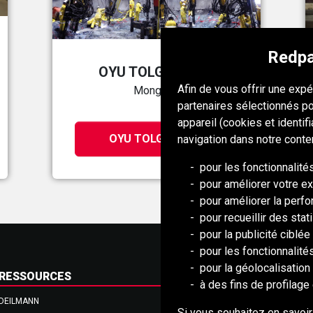
Redpa
OYU TOLGOI MINE
Afin de vous offrir une exp
Mongolie
partenaires sélectionnés po
appareil (cookies et identif
OYU TOLGOI MINE
navigation dans notre conte
pour les fonctionnalité
pour améliorer votre ex
pour améliorer la perf
pour recueillir des stat
pour la publicité ciblée 
pour les fonctionnalit
pour la géolocalisation 
RESSOURCES
à des fins de profilage 
DEILMANN
Conseil de Mongolie (BCM)
Si vous souhaitez en savoir