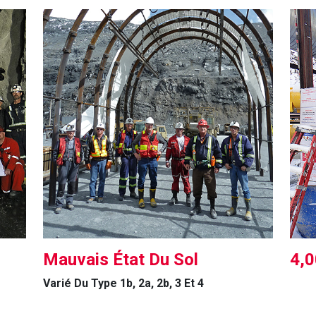
Mauvais État Du Sol
4,0
Varié Du Type 1b, 2a, 2b, 3 Et 4