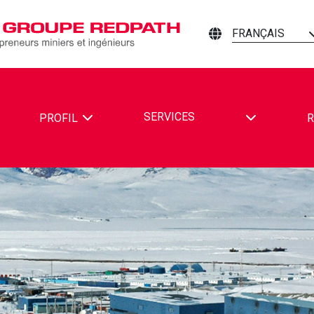
FRANÇAIS
TOGGLE DR
SERVICES
PROFIL
R
PATH MINING CONTRACTORS AND ENGINEERS SUR FACEBOOK
REDPATH MINING CONTRACTORS AND ENGINEERS SUR LINKE
TER REDPATH MINING CONTRACTORS AND ENGINEERS SUR Y