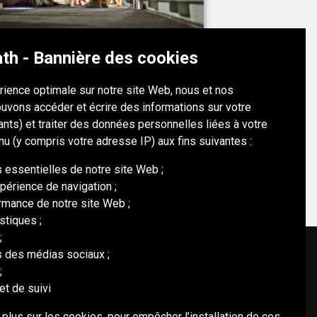
th - Bannière des cookies
MUSSELWHITE MINE
érience optimale sur notre site Web, nous et nos
Canada
uvons accéder et écrire des informations sur votre
iants) et traiter des données personnelles liées à votre
MUSSELWHITE MINE
nu (y compris votre adresse IP) aux fins suivantes :
s essentielles de notre site Web ;
périence de navigation ;
ormance de notre site Web ;
istiques ;
;
és des médias sociaux ;
;
MÉDIAS SOCIAUX
et de suivi
 plus sur les cookies, pour empêcher l’installation de ces