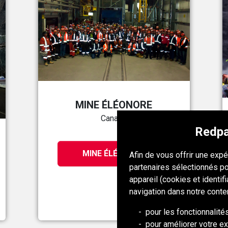
MINE ÉLÉONORE
Canada
Redpa
MINE ÉLÉONORE
Afin de vous offrir une exp
partenaires sélectionnés po
appareil (cookies et identif
navigation dans notre conte
pour les fonctionnalité
pour améliorer votre ex