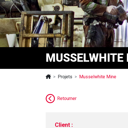
MUSSELWHITE 
Projets
Musselwhite Mine
Retourner
Client :