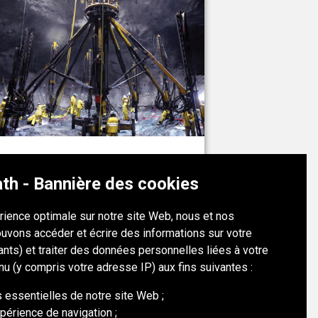
OYU TOLGOI MINE
th - Bannière des cookies
Mongolie
érience optimale sur notre site Web, nous et nos
uvons accéder et écrire des informations sur votre
OYU TOLGOI MINE
iants) et traiter des données personnelles liées à votre
nu (y compris votre adresse IP) aux fins suivantes :
s essentielles de notre site Web ;
périence de navigation ;