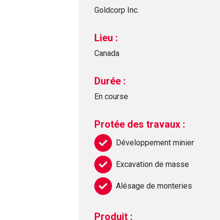
Goldcorp Inc.
Lieu :
Canada
Durée :
En course
Protée des travaux :
Développement minier
Excavation de masse
Alésage de monteries
Produit :