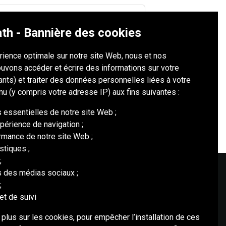
th - Bannière des cookies
mondial de Redpath Raiseboring, des
érience optimale sur notre site Web, nous et nos
èrement électrique du Canada.
uvons accéder et écrire des informations sur votre
iants) et traiter des données personnelles liées à votre
nu (y compris votre adresse IP) aux fins suivantes :
s essentielles de notre site Web ;
périence de navigation ;
ormance de notre site Web ;
istiques ;
;
és des médias sociaux ;
;
MÉDIAS SOCIAUX
et de suivi
 plus sur les cookies, pour empêcher l’installation de ces