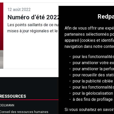
12 août 2022
Redpa
Numéro d’été 2022 de Advance
Les points saillants de ce numéro comprennent un rapport 
Afin de vous offrir une exp
mises à jour régionales et le travail à la première mine enti
partenaires sélectionnés po
appareil (cookies et identif
navigation dans notre conte
pour les fonctionnalité
pour améliorer votre ex
pour améliorer la perf
pour recueillir des stat
pour la publicité ciblée 
pour les fonctionnalit
pour la géolocalisation 
RESSOURCES
à des fins de profilage 
DEILMANN
Conseil de Mongolie (BCM)
Si vous souhaitez en savoir
Conseil des ressources humaines
Association nationale des mines