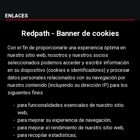
ENLACES
Carreras
Redpath - Banner de cookies
Accesibilidad
Con el fin de proporcionarle una experiencia óptima en
Derechos de autor
nuestro sitio web, nosotros y nuestros socios
Acceso
seleccionados podemos acceder y escribir información
en su dispositivo (cookies e identificadores) y procesar
Portal para proveedores
datos personales relacionados con su navegación por
Política de cookies
nuestro contenido (incluyendo su dirección IP) para los
siguientes fines:
RECURSOS
para funcionalidades esenciales de nuestro sitio
web;
DEILMANN
para mejorar su experiencia de navegación;
Consejo de Mongolia (BCM)
para mejorar el rendimiento de nuestro sitio web;
Consejo de DDHH Minero (MiHR)
para recopilar estadísticas;