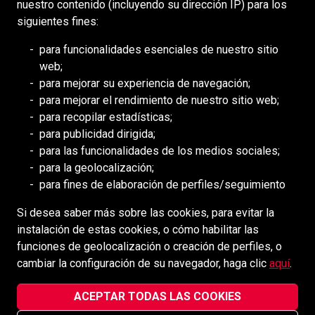
nuestro contenido (incluyendo su dirección IP) para los
siguientes fines:
RECURSOS
para funcionalidades esenciales de nuestro sitio
web;
DEILMANN
para mejorar su experiencia de navegación;
Consejo de Mongolia (BCM)
para mejorar el rendimiento de nuestro sitio web;
Consejo de DDHH Minero (MiHR)
para recopilar estadísticas;
para publicidad dirigida;
Asociación Nacional de Minería
para las funcionalidades de los medios sociales;
Asociación Minera de Ontario
para la geolocalización;
para fines de elaboración de perfiles/seguimiento
Minería de África Meridional (SAIMM
Si desea saber más sobre las cookies, para evitar la
MEDIOS SOCIALES
instalación de estas cookies, o cómo habilitar las
funciones de geolocalización o creación de perfiles, o
cambiar la configuración de su navegador, haga clic
aquí
.
ACEPTAR TODAS LAS COOKIES