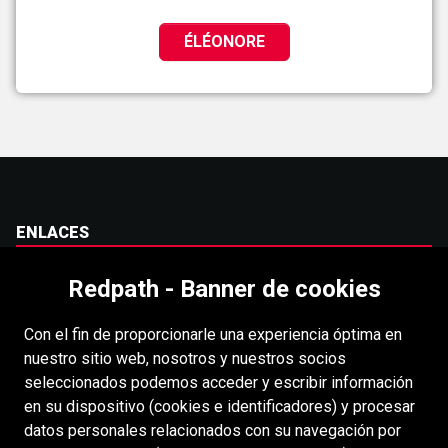
ÉLÉONORE
ENLACES
Carreras
Redpath - Banner de cookies
Accesibilidad
Con el fin de proporcionarle una experiencia óptima en
Derechos de autor
nuestro sitio web, nosotros y nuestros socios
Acceso
seleccionados podemos acceder y escribir información
en su dispositivo (cookies e identificadores) y procesar
Portal para proveedores
datos personales relacionados con su navegación por
Política de cookies