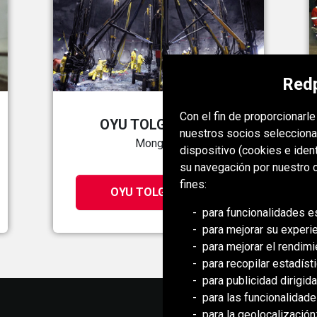
Redp
Con el fin de proporcionarl
OYU TOLGOI MINE
nuestros socios selecciona
Mongolia
dispositivo (cookies e iden
su navegación por nuestro c
fines:
OYU TOLGOI MINE
para funcionalidades e
para mejorar su experi
para mejorar el rendimi
para recopilar estadísti
para publicidad dirigida
para las funcionalidad
para la geolocalización