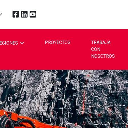
Toque para visitar Redpath Mining Contractors and En
Toque para visitar Redpath Mining Contractors and
Toque para visitar Redpath Mining Contractors
OPDOWN
PROYECTOS
TRABAJA
EGIONES
CON
BE
NOSOTROS