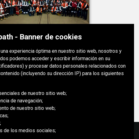
ath - Banner de cookies
MINA ÉLÉONORE
e una experiencia óptima en nuestro sitio web, nosotros y
Canadá
dos podemos acceder y escribir información en su
tificadores) y procesar datos personales relacionados con
ontenido (incluyendo su dirección IP) para los siguientes
ÉLÉONORE
senciales de nuestro sitio web;
encia de navegación;
ento de nuestro sitio web;
cas;
;
es de los medios sociales;
;