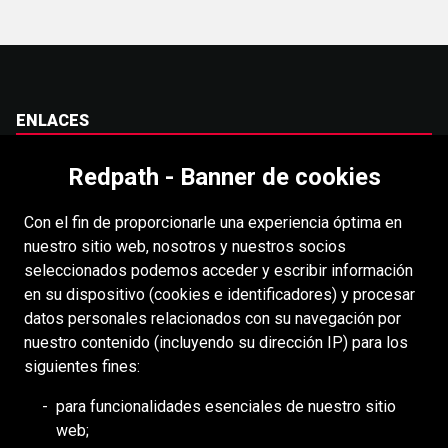
ENLACES
Carreras
Redpath - Banner de cookies
Accesibilidad
Con el fin de proporcionarle una experiencia óptima en
Derechos de autor
nuestro sitio web, nosotros y nuestros socios
Acceso
seleccionados podemos acceder y escribir información
en su dispositivo (cookies e identificadores) y procesar
Portal para proveedores
datos personales relacionados con su navegación por
Política de cookies
nuestro contenido (incluyendo su dirección IP) para los
siguientes fines:
RECURSOS
para funcionalidades esenciales de nuestro sitio
web;
DEILMANN