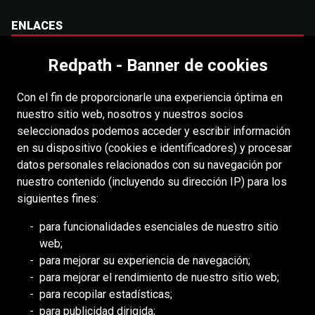
ENLACES
Carreras
Redpath - Banner de cookies
Accesibilidad
Con el fin de proporcionarle una experiencia óptima en
Derechos de autor
nuestro sitio web, nosotros y nuestros socios
Acceso
seleccionados podemos acceder y escribir información
en su dispositivo (cookies e identificadores) y procesar
Portal para proveedores
datos personales relacionados con su navegación por
Política de cookies
nuestro contenido (incluyendo su dirección IP) para los
siguientes fines:
RECURSOS
para funcionalidades esenciales de nuestro sitio
web;
DEILMANN
para mejorar su experiencia de navegación;
Consejo de Mongolia (BCM)
para mejorar el rendimiento de nuestro sitio web;
Consejo de DDHH Minero (MiHR)
para recopilar estadísticas;
para publicidad dirigida;